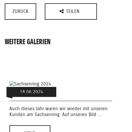
ZURÜCK
TEILEN
WEITERE GALERIEN
ENDU
18.06.2024
SACHSENRING 2024
Dies
Auch dieses Jahr waren wir wieder mit unseren
Endu
Kunden am Sachsenring. Auf unseren Bild ...
ge ...