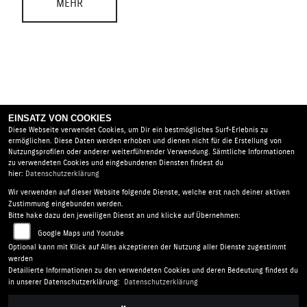
MEHR
EINSATZ VON COOKIES
Diese Webseite verwendet Cookies, um Dir ein bestmögliches Surf-Erlebnis zu
ermöglichen. Diese Daten werden erhoben und dienen nicht für die Erstellung von
Nutzungsprofilen oder anderer weiterführender Verwendung. Sämtliche Informationen
zu verwendeten Cookies und eingebundenen Diensten findest du
hier:
Datenschutzerklärung
Wir verwenden auf dieser Website folgende Dienste, welche erst nach deiner aktiven
Road Star Motorcycles GmbH |
Benno-Strauß-Straße 19 |
Zustimmung eingebunden werden.
90763 Fürth | Deutschland
Bitte hake dazu den jeweiligen Dienst an und klicke auf Übernehmen:
AGB
|
Impressum
|
Datenschutz
|
Disclaimer
|
Google Maps und Youtube
Barrierefreiheit
|
Batterieverordnung
Optional kann mit Klick auf Alles akzeptieren der Nutzung aller Dienste zugestimmt
werden
Detailierte Informationen zu den verwendeten Cookies und deren Bedeutung findest du
Folgen Sie uns
in unserer Datenschutzerklärung:
Datenschutzerklärung