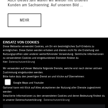
Auch dieses Jahr waren wir wieder mit unseren
Endu
Kunden am Sachsenring. Auf unseren Bild ...
ge ...
MEHR
EINSATZ VON COOKIES
Diese Webseite verwendet Cookies, um Dir ein bestmögliches Surf-Erlebnis zu
ermöglichen. Diese Daten werden erhoben und dienen nicht für die Erstellung von
Nutzungsprofilen oder anderer weiterführender Verwendung. Sämtliche Informationen
zu verwendeten Cookies und eingebundenen Diensten findest du
hier:
Datenschutzerklärung
Wir verwenden auf dieser Website folgende Dienste, welche erst nach deiner aktiven
Road Star Motorcycles GmbH |
Benno-Strauß-Straße 19 |
Zustimmung eingebunden werden.
90763 Fürth | Deutschland
Bitte hake dazu den jeweiligen Dienst an und klicke auf Übernehmen:
AGB
|
Impressum
|
Datenschutz
|
Disclaimer
|
Google Maps und Youtube
Barrierefreiheit
|
Batterieverordnung
Optional kann mit Klick auf Alles akzeptieren der Nutzung aller Dienste zugestimmt
werden
Detailierte Informationen zu den verwendeten Cookies und deren Bedeutung findest du
Folgen Sie uns
in unserer Datenschutzerklärung:
Datenschutzerklärung