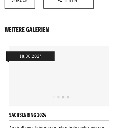
ZURÜCK
TEILEN
WEITERE GALERIEN
18.06.2024
ENDU
SACHSENRING 2024
Dies