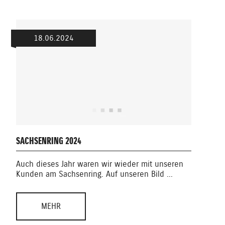
18.06.2024
ENDU
SACHSENRING 2024
Dies
Auch dieses Jahr waren wir wieder mit unseren
Endu
Kunden am Sachsenring. Auf unseren Bild ...
ge ...
MEHR